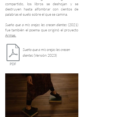
compartido, los libros se deshojan y se
destruyen hasta alfombrar con cientos de
palabras el suelo sobre el que se camina.
Sueño que a m
is orejas les crecen dientes
(2021)
fue también el poema que originó el proyecto
Armas.
Sueño que a mis orejas les
crecen
dientes
(Versión 2023)