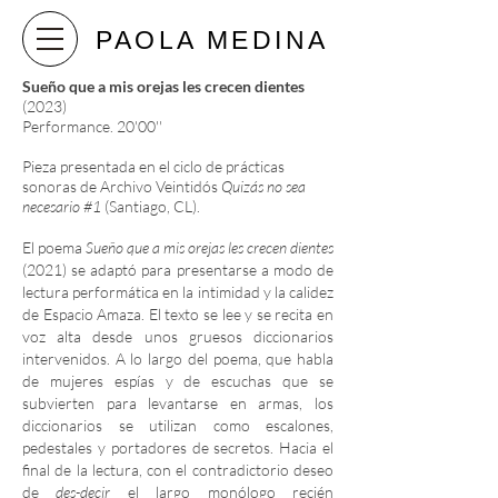
PAOLA MEDINA
Sueño que a mis orejas les crecen dientes
(2023)
Performance
. 20'00''
Pieza presentada en el ciclo de prácticas
sonoras de Archivo Veintidós
Quizás no sea
necesario #1
(Santiago, CL).
El poema
Sueño que a mis orejas les crecen dientes
(2021) se adaptó para presentarse a modo de
lectura performática en la intimidad y la calidez
de Espacio Amaza. El texto se lee y se recita en
voz alta desde unos gruesos diccionarios
intervenidos. A lo largo del poema, que habla
de mujeres espías y de escuchas que se
subvierten para levantarse en armas, los
diccionarios se utilizan como escalones,
pedestales y portadores de secretos. Hacia el
final de la lectura, con el contradictorio deseo
de
des-decir
el largo monólogo recién